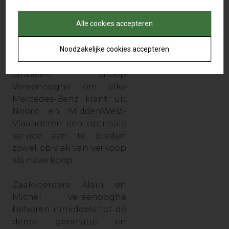
Auto Terminus trok Groep
Vereenooghe de kaart van
Alle cookies accepteren
de
schaalvergrotingsstrategie.
Noodzakelijke cookies accepteren
Dankzij een sterke
geografische spreiding
ambieert Groep
Vereenooghe om elke
Mercedes-Benz klant uit
Noord en MiddenWest-
Vlaanderen een optimale
service aan te bieden
zowel op vlak van verkoop
als naverkoop.
Zaakvoerders Alain en
Michel Vereenooghe
behoren inmiddels tot de
derde generatie en