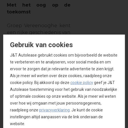
Met het oog op de
toekomst
Groep Vereenooghe kent
een rijke geschiedenis van
expansie, ambitie en
Gebruik van cookies
succes, maar ook van
uitdagingen,
J&T Autolease gebruikt cookies om bijvoorbeeld de website
bestendiging van het
te verbeteren en te analyseren, voor social media en om
merk Mercedes-Benz en
ervoor te zorgen dat je relevante advertentie te zien krijgt.
tewerkstellingskansen in
Als je meer wil weten over deze cookies, raadpleeg onze
de regio. De oorsprong
cookie policy. Bij akkoord op deze
cookie policy
geef je J&T
van het familiebedrijf
Autolease toestemming voor het gebruik van noodzakelijke
gaat terug tot 1930,
of optimale cookies op onze website. Als je meer wil weten
waarbij het in 1969
over hoe wij omgaan met jouw persoonsgegevens,
officieel Mercedes-Benz
raadpleeg onze
privacyverklaring
. Je kunt de cookie
concessiehouder werd.
instellingen altijd aanpassen via de link onderaan de
Met de overname van
website.