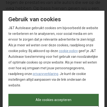
tegen de prestaties van alle auto’s die we op de
weg hebben. Op basis hiervan geven wij u een
op maat gemaakt besparingsadvies waardoor
Gebruik van cookies
u direct inzage heeft in uw
besparingspotentieel. Daarnaast heeft i-Wise
J&T Autolease gebruikt cookies om bijvoorbeeld de website
een data exportfunctie naar Excel voor het
te verbeteren en te analyseren, voor social media en om
maken van managementrapportages.
ervoor te zorgen dat je relevante advertentie te zien krijgt.
Als je meer wil weten over deze cookies, raadpleeg onze
i-Wise raadplegen
cookie policy. Bij akkoord op deze
cookie policy
geef je J&T
Autolease toestemming voor het gebruik van noodzakelijke
of optimale cookies op onze website. Als je meer wil weten
over hoe wij omgaan met jouw persoonsgegevens,
raadpleeg onze
privacyverklaring
. Je kunt de cookie
instellingen altijd aanpassen via de link onderaan de
website.
Nederland
Alle cookies accepteren