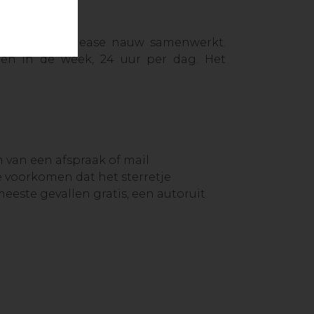
rmee J&T Autolease nauw samenwerkt.
gen in de week, 24 uur per dag. Het
van een afspraak of mail
 te voorkomen dat het sterretje
meeste gevallen gratis, een autoruit