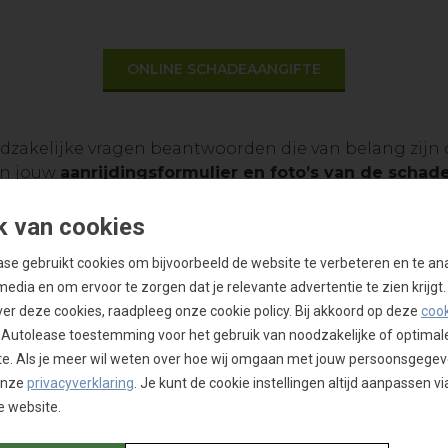
ONLINE SCHADEAANGIFTE
oodzakelijke vragen beantwoorden die van belang zijn
an jouw
aanrijdingsformulier en foto’s van de schad
eeld. Dit zorgt voor tijdswinst in alle latere commu
k van cookies
tuig, beschikken wij momenteel over 9 erkende c
se gebruikt cookies om bijvoorbeeld de website te verbeteren en te an
ij wordt goedgekeurd, zal een herstelbedrijf conta
media en om ervoor te zorgen dat je relevante advertentie te zien krijgt.
orden geregeld. Indien je contract voorziet in e
ver deze cookies, raadpleeg onze cookie policy. Bij akkoord op deze
cook
res van jouw keuze in België.
Dit is een uitzonderlijk
 Autolease toestemming voor het gebruik van noodzakelijke of optimal
e. Als je meer wil weten over hoe wij omgaan met jouw persoonsgegev
onlijk bij indien nodig. Onze afdeling schade is tijde
onze
privacyverklaring
. Je kunt de cookie instellingen altijd aanpassen via
il
. Onze verzekeringsspecialisten staan voor je klaar.
 website.