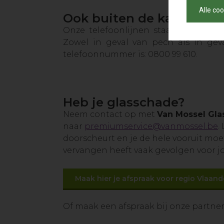
Alle co
Ook buiten de kantoorur
Onze telefoonlijnen staan buiten k
Zowel in geval van pech als in gev
telefoonnummer is: 0800 99 610.
Heb je glasschade?
Neem contact op met
Van Mossel Gla
naar
premiumservice@vanmossel.be
.
doorscheurt en je de hele vooruit moet
vervangen heeft vaak gevolgen voor jo
Maak hier je afspraak voor regio Vlaa
Of maak een afspraak bij onze partner