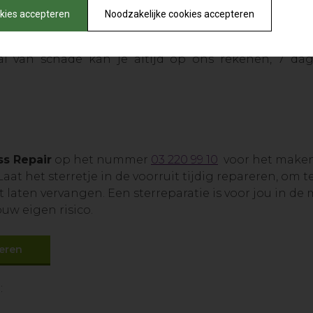
okies accepteren
Noodzakelijke cookies accepteren
en
antoortijden in verbinding met hulpdiensten waa
al van schade kan je altijd op ons rekenen, 7 da
ss Repair
op het nummer
03 220 99 10
voor het maken 
 Laat het sterretje in de voorruit tijdig repareren, om
 laten vervangen. Een sterreparatie is voor jou in de 
uw eigen risico.
nderen
: