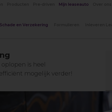
en
Producten
Pre-driven
Mijn leaseauto
Over ons
Schade en Verzekering
Formulieren
Inleveren L
ing
oplopen is heel
efficiënt mogelijk verder!