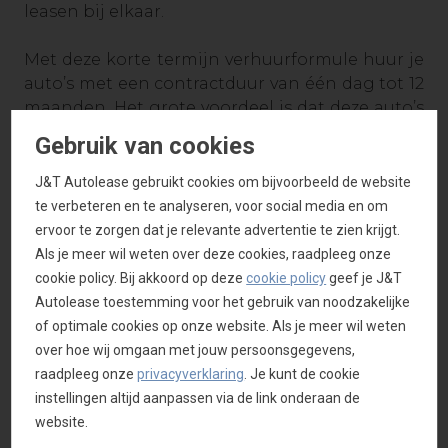
leasen bij elkaar.
Met deze korte termijn verhuurformule huur je
auto’s met een contractduur van één dag tot 12
maanden. Het grote voordeel is dat deze auto’s
meteen beschikbaar zijn. Wat ideaal is als je
Gebruik van cookies
tijdelijk extra auto’s nodig hebt. En bijzonder
interessant voor medewerkers met een
J&T Autolease gebruikt cookies om bijvoorbeeld de website
proeftijd, freelancers of interim medewerkers.
te verbeteren en te analyseren, voor social media en om
Deze auto’s kan je bovendien altijd inleveren
ervoor te zorgen dat je relevante advertentie te zien krijgt.
zonder voortijdige beëindigingskosten.
Als je meer wil weten over deze cookies, raadpleeg onze
cookie policy. Bij akkoord op deze
cookie policy
geef je J&T
Alle korte termijn activiteiten binnen de
Autolease toestemming voor het gebruik van noodzakelijke
International Car Lease Holding, waartoe J&T
of optimale cookies op onze website. Als je meer wil weten
Autolease behoort, worden verzorgd door onze
over hoe wij omgaan met jouw persoonsgegevens,
zusteronderneming Van Mossel Shortlease &
raadpleeg onze
privacyverklaring
. Je kunt de cookie
Rent (afdeling van Van Mossel Autolease). Maar
instellingen altijd aanpassen via de link onderaan de
ook voor vragen of aanvragen voor korte
website.
termijn verhuur kan je steeds beroep doen op