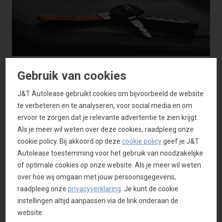
Inleveren Leaseauto
Gebruik van cookies
J&T Autolease gebruikt cookies om bijvoorbeeld de website
Tijd om een nieuwe wagen te kiezen!
te verbeteren en te analyseren, voor social media en om
ervoor te zorgen dat je relevante advertentie te zien krijgt.
Als je meer wil weten over deze cookies, raadpleeg onze
cookie policy. Bij akkoord op deze
cookie policy
geef je J&T
Autolease toestemming voor het gebruik van noodzakelijke
of optimale cookies op onze website. Als je meer wil weten
over hoe wij omgaan met jouw persoonsgegevens,
raadpleeg onze
privacyverklaring
. Je kunt de cookie
instellingen altijd aanpassen via de link onderaan de
website.