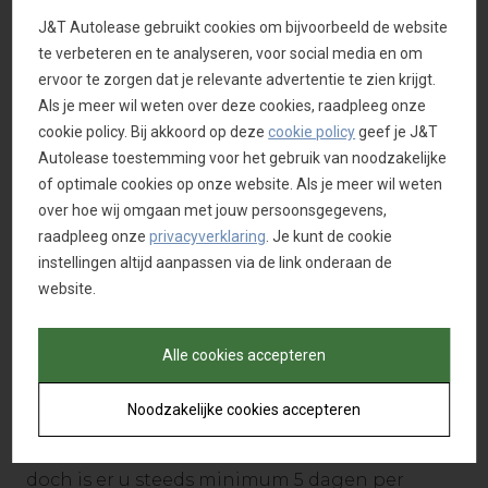
Account Manager.
J&T Autolease gebruikt cookies om bijvoorbeeld de website
te verbeteren en te analyseren, voor social media en om
Keuze, tarieven en reserveren
ervoor te zorgen dat je relevante advertentie te zien krijgt.
Je hebt de keuze uit twee categorieën van
Als je meer wil weten over deze cookies, raadpleeg onze
voertuigen met 4 verschillende tarieven per
cookie policy. Bij akkoord op deze
cookie policy
geef je J&T
maand waarvan overzicht op voorgaande
Autolease toestemming voor het gebruik van noodzakelijke
pagina. Bedragen zijn exclusief BTW, vermelde
of optimale cookies op onze website. Als je meer wil weten
modellen zijn voorbeelden. Voorgestelde
over hoe wij omgaan met jouw persoonsgegevens,
voertuigen kunnen hiervan afwijken in functie
raadpleeg onze
privacyverklaring
. Je kunt de cookie
van de beschikbaarheid.
instellingen altijd aanpassen via de link onderaan de
website.
Maandelijks reserveer je een vast bedrag
binnen jouw leasecontract. Het tarief wordt
bepaald aan de hand van de categorie van
Alle cookies accepteren
wagen en de periode van 15 of 30 dagen per
jaar, die u zelf op voorhand bepaalt. Je bent
Noodzakelijke cookies accepteren
niet verplicht om uw voorafgaandelijke
vastgelegde periode in één keer op te nemen,
doch is er u steeds minimum 5 dagen per