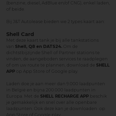
(benzine, diesel, AdBlue en/of CNG), enkel laden,
of beide.
Bij J&T Autolease bieden we 2 types kaart aan:
Shell Card
Met deze kaart tank je bij alle tankstations
van
Shell, Q8 en DATS24.
Om de
dichtstbijzijnde Shell of Partner stations te
vinden, de aangeboden services te raadplegen
of om uw route te plannen, download de
SHELL
APP
op App Store of Google play.
Laden doe je aan meer dan 9.000 laadpunten
in België en bijna 200.000 laadpunten in
Europa. Met de
SHELL RECHARGE APP
beschik
je gemakkelijk en snel over alle openbare
laadpunten. Ook deze kan je downloaden op
App Store of Google play.