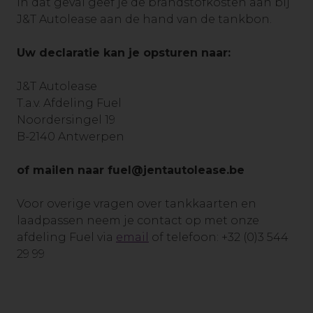
In dat geval geef je de brandstofkosten aan bij
J&T Autolease aan de hand van de tankbon.
Uw declaratie kan je opsturen naar:
J&T Autolease
T.a.v. Afdeling Fuel
Noordersingel 19
B-2140 Antwerpen
of mailen naar
fuel@jentautolease.be
Voor overige vragen over tankkaarten en
laadpassen neem je contact op met onze
afdeling Fuel
via
email
of telefoon:
+32 (0)3 544
29 99