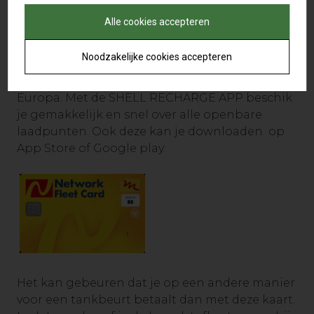
download de
NETWORK FLEET APP
op
Alle cookies accepteren
App Store of Google play.
Noodzakelijke cookies accepteren
Laden doe je aan meer dan 9.000 laadpunten
in België en bijna 200.000 laadpunten in
Europa. Met de SHELL RECHARGE APP beschik
je gemakkelijk en snel over alle openbare
laadpunten. Ook deze kan je downloaden op
App Store of Google play.
Het kan gebeuren dat je op een andere manier
voor een tankbeurt betaalt dan met deze kaart.