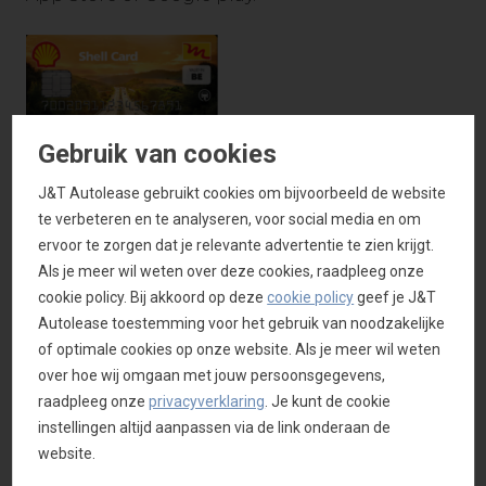
Gebruik van cookies
J&T Autolease gebruikt cookies om bijvoorbeeld de website
Network Fleet Card
te verbeteren en te analyseren, voor social media en om
Met deze kaart tank je bij alle tankstations
ervoor te zorgen dat je relevante advertentie te zien krijgt.
van
Shell, Q8, Esso, TotalEnergies en DATS24
.
Als je meer wil weten over deze cookies, raadpleeg onze
Dit zijn meer dan 2.000 tankstations in België
cookie policy. Bij akkoord op deze
cookie policy
geef je J&T
en meer dan 25.000 in heel Europa.
Autolease toestemming voor het gebruik van noodzakelijke
of optimale cookies op onze website. Als je meer wil weten
Vind hier jouw tankstation
over hoe wij omgaan met jouw persoonsgegevens,
raadpleeg onze
privacyverklaring
. Je kunt de cookie
instellingen altijd aanpassen via de link onderaan de
Om de dichtstbijzijnde Shell of Partner stations
website.
te vinden, de aangeboden services te
raadplegen of om je route te plannen,