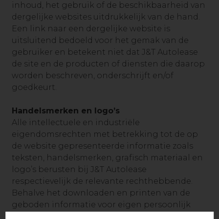
inhoud, het gebruik of de beschikbaarheid van
dergelijke websites uitdrukkelijk van de hand.
Een link naar een dergelijke website is
uitsluitend bedoeld voor het gemak van de
gebruiker en betekent niet dat J&T Autolease
de site en de producten of diensten die daarop
worden beschreven, onderschrijft en/of
goedkeurt.
Handelsmerken en logo’s
Alle intellectuele en industriële
eigendomsrechten met betrekking tot de op
de website gepresenteerde informatie zoals
teksten, handelsmerken, grafisch materiaal en
logo’s berusten bij J&T Autolease
respectievelijk de relevante rechthebbende.
Behalve het downloaden en printen van de
geboden informatie voor eigen persoonlijk
gebruik, is het niet toegestaan om de inhoud