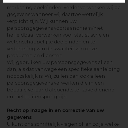
bedrijfsvoering en reclame- en direct-
marketing doeleinden. Verder verwerken wij de
gegevens wanneer wij daartoe wettelijk
verplicht zijn. Wij kunnen uw
persoonsgegevens voorts anoniem/niet
herleidbaar verwerken voor statistische en
wetenschappelijke doeleinden en ter
verbetering van de kwaliteit van onze
producten en diensten.
Wij gebruiken uw persoonsgegevens alleen
dan, als dat vanwege een specifieke aanleiding
noodzakelijk is. Wij zullen dan ook alleen
persoonsgegevens verwerken die in een
bepaald verband afdoende, ter zake dienend
en niet buitensporig zijn.
Recht op inzage in en correctie van uw
gegevens
U kunt ons schriftelijk vragen of, en zo ja welke