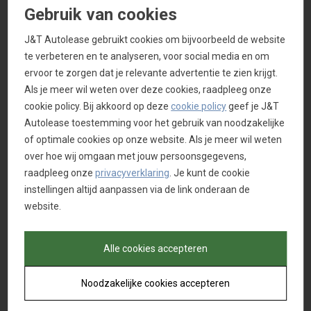
Gebruik van cookies
van de internetsite, zonder uitdrukkelijke
schriftelijke toestemming van J&T Autolease of
J&T Autolease gebruikt cookies om bijvoorbeeld de website
de rechthebbende, te kopiëren, over te nemen,
te verbeteren en te analyseren, voor social media en om
te vermenigvuldigen of op welke wijze dan ook
ervoor te zorgen dat je relevante advertentie te zien krijgt.
te gebruiken, distribueren of openbaar te
Als je meer wil weten over deze cookies, raadpleeg onze
maken.
cookie policy. Bij akkoord op deze
cookie policy
geef je J&T
Autolease toestemming voor het gebruik van noodzakelijke
Privacyverklaring
of optimale cookies op onze website. Als je meer wil weten
J&T Autolease respecteert uw privacy en zorgt
over hoe wij omgaan met jouw persoonsgegevens,
ervoor dat met uw persoonsgegevens
raadpleeg onze
privacyverklaring
. Je kunt de cookie
vertrouwelijk en zorgvuldig wordt omgegaan.
instellingen altijd aanpassen via de link onderaan de
Uw persoonsgegevens worden gebruikt voor
website.
het afsluiten en uitvoeren van overeenkomsten
betreffende de producten en diensten die wij
aanbieden en andere, daarmee nauw
Alle cookies accepteren
samenhangende overeenkomsten. Ook
worden zij verwerkt als wij een gerechtvaardigd
Noodzakelijke cookies accepteren
belang hebben, zoals een goede