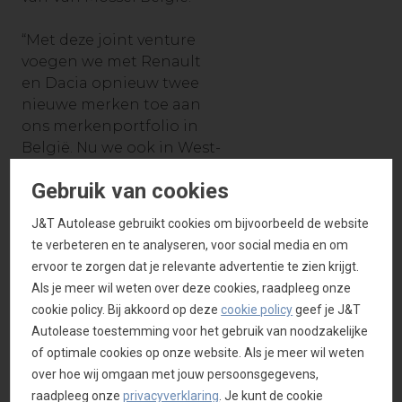
“Met deze joint venture
voegen we met Renault
en Dacia opnieuw twee
nieuwe merken toe aan
ons merkenportfolio in
België. Nu we ook in West-
Vlaanderen aanwezig zijn
Gebruik van cookies
als dealerbedrijf kunnen
we iedereen in
J&T Autolease gebruikt cookies om bijvoorbeeld de website
Vlaanderen bedienen”
te verbeteren en te analyseren, voor social media en om
zegt Eric Berkhof,
ervoor te zorgen dat je relevante advertentie te zien krijgt.
Algemeen Directeur Van
Als je meer wil weten over deze cookies, raadpleeg onze
Mossel Automotive Groep.
cookie policy. Bij akkoord op deze
cookie policy
geef je J&T
“Met onze
Autolease toestemming voor het gebruik van noodzakelijke
leasingmaatschappij
of optimale cookies op onze website. Als je meer wil weten
Westlease waren we al
over hoe wij omgaan met jouw persoonsgegevens,
aanwezig in Deerlijk dus
raadpleeg onze
privacyverklaring
. Je kunt de cookie