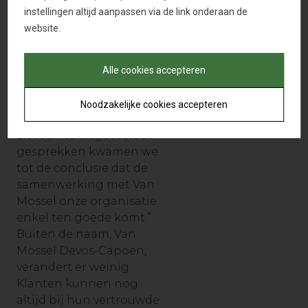
deze toevoeging is een
instellingen altijd aanpassen via de link onderaan de
belangrijke strategische
website.
aanvulling en uitbreiding
van ons gebied.”
Alle cookies accepteren
“De constant evoluerende
markt vergt veel van een
Noodzakelijke cookies accepteren
organisatie” zegt Johan
Devos. “Na uitgebreide
gesprekken kwamen we
tot de conclusie dat de
samenwerking met Van
Mossel onze organisatie
enkel ten goede komt.”
Buiten de naam, Van
Mossel Devos-Capoen,
verandert er weinig.
Klanten kunnen nog
altijd bij hun vertrouwde