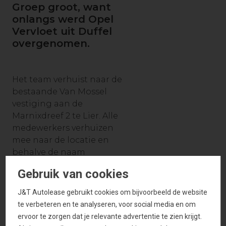
Groep groot, want
onlangs werd Opel
Vervloet uit Duffel
overgenomen.
Het team verhuist naar de
bestaande Van Mossel
vestiging aan de
Marnixdreef 2 te Lier. Alle
medewerkers verhuizen
mee naar de locatie en
behalve de naam
verandert er dus niets voor
Gebruik van cookies
de klanten.
J&T Autolease gebruikt cookies om bijvoorbeeld de website
Vervloet werd opgericht
te verbeteren en te analyseren, voor social media en om
in 1985 door Paul Vervloet.
ervoor te zorgen dat je relevante advertentie te zien krijgt.
Een bestaande garage