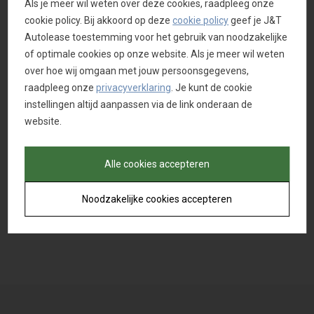
Als je meer wil weten over deze cookies, raadpleeg onze
met werkplaats aan de
cookie policy. Bij akkoord op deze
cookie policy
geef je J&T
Lintsesteenweg te Duffel
Autolease toestemming voor het gebruik van noodzakelijke
werd overgenomen en
of optimale cookies op onze website. Als je meer wil weten
vanaf het begin werd er
over hoe wij omgaan met jouw persoonsgegevens,
samengewerkt met Opel.
raadpleeg onze
privacyverklaring
. Je kunt de cookie
instellingen altijd aanpassen via de link onderaan de
website.
Alle cookies accepteren
Noodzakelijke cookies accepteren