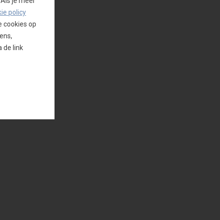
 Als je meer
ie policy
e cookies op
ens,
 de link