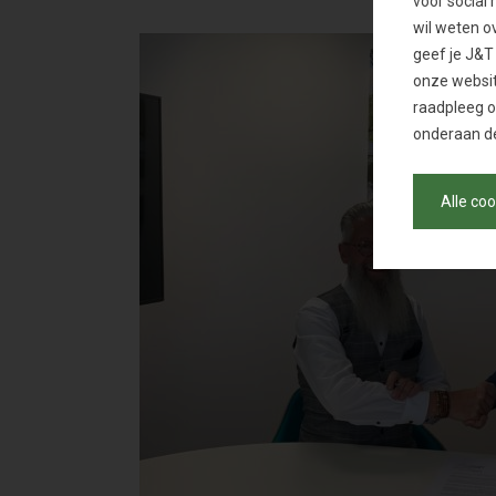
voor social 
wil weten o
geef je J&T
onze websit
raadpleeg 
onderaan de
Alle co