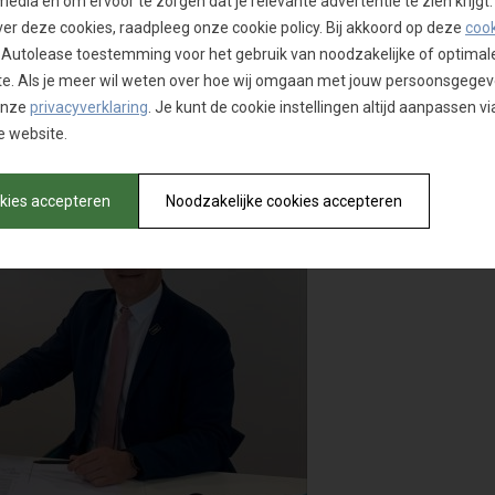
media en om ervoor te zorgen dat je relevante advertentie te zien krijgt.
ver deze cookies, raadpleeg onze cookie policy. Bij akkoord op deze
cook
 Autolease toestemming voor het gebruik van noodzakelijke of optimal
e. Als je meer wil weten over hoe wij omgaan met jouw persoonsgegev
onze
privacyverklaring
. Je kunt de cookie instellingen altijd aanpassen via
 website.
okies accepteren
Noodzakelijke cookies accepteren