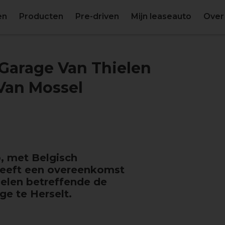
en
Producten
Pre-driven
Mijn leaseauto
Over
 Garage Van Thielen
Van Mossel
, met Belgisch
heeft een overeenkomst
ielen betreffende de
e te Herselt.