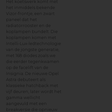
Het koetswerk komt met
het inmiddels bekende
Vizor-frontje, een zwart
paneel dat het
radiatorrooster en de
koplampen bundelt. Die
koplampen komen met
Intelli-Lux-ledtechnologie
van de jongste generatie,
met 168 diodes zoals we
die eerder tegenkwamen
op de facelift van de
Insignia. De nieuwe Opel
Astra debuteert als
klassieke hatchback met
vijf deuren, later wordt het
gamma wellicht
aangevuld met een
breakversie die opnieuw