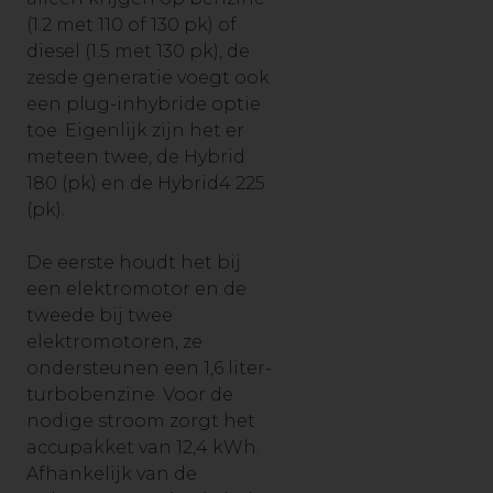
(1.2 met 110 of 130 pk) of
diesel (1.5 met 130 pk), de
zesde generatie voegt ook
een plug-inhybride optie
toe. Eigenlijk zijn het er
meteen twee, de Hybrid
180 (pk) en de Hybrid4 225
(pk).
De eerste houdt het bij
een elektromotor en de
tweede bij twee
elektromotoren, ze
ondersteunen een 1,6 liter-
turbobenzine. Voor de
nodige stroom zorgt het
accupakket van 12,4 kWh.
Afhankelijk van de