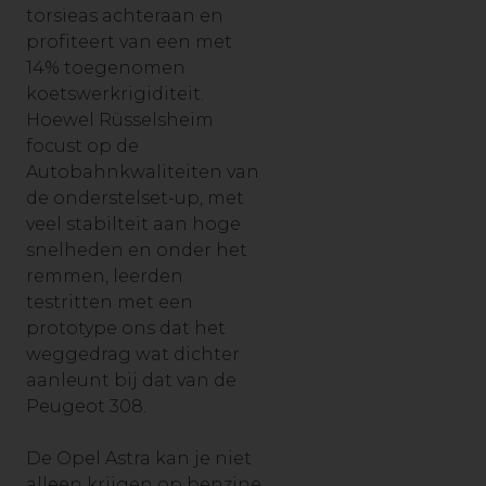
torsieas achteraan en
profiteert van een met
14% toegenomen
koetswerkrigiditeit.
Hoewel Rüsselsheim
focust op de
Autobahnkwaliteiten van
de onderstelset-up, met
veel stabilteit aan hoge
snelheden en onder het
remmen, leerden
testritten met een
prototype ons dat het
weggedrag wat dichter
aanleunt bij dat van de
Peugeot 308.
De Opel Astra kan je niet
alleen krijgen op benzine