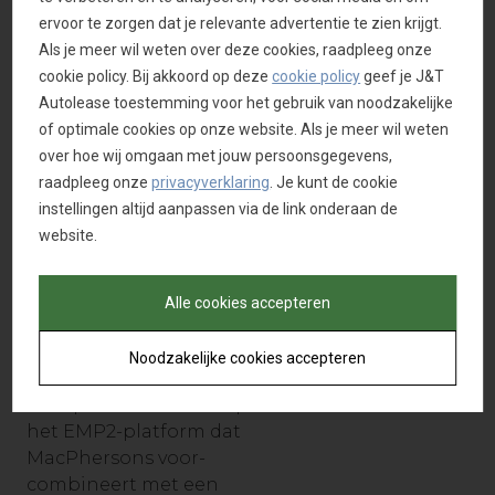
geworden: het
ervoor te zorgen dat je relevante advertentie te zien krijgt.
vijfdeurskoetswerk is nu
Als je meer wil weten over deze cookies, raadpleeg onze
4.374 mm lang en 1.860
cookie policy. Bij akkoord op deze
cookie policy
geef je J&T
mm breed, de wielbasis
Autolease toestemming voor het gebruik van noodzakelijke
groeit met 13 mm en
of optimale cookies op onze website. Als je meer wil weten
bedraagt nu 2,675 meter.
over hoe wij omgaan met jouw persoonsgegevens,
Dat vertaalt zich in meer
raadpleeg onze
privacyverklaring
. Je kunt de cookie
bewegingsruimte op de
instellingen altijd aanpassen via de link onderaan de
achterbank, zonder
website.
negatieve impact op het
laadvolume. De koffer van
de Opel Astra is voortaan
Alle cookies accepteren
422 liter groot, een winst
van meer dan 50 liter.
Noodzakelijke cookies accepteren
De Opel Astra bouwt op
het EMP2-platform dat
MacPhersons voor-
combineert met een