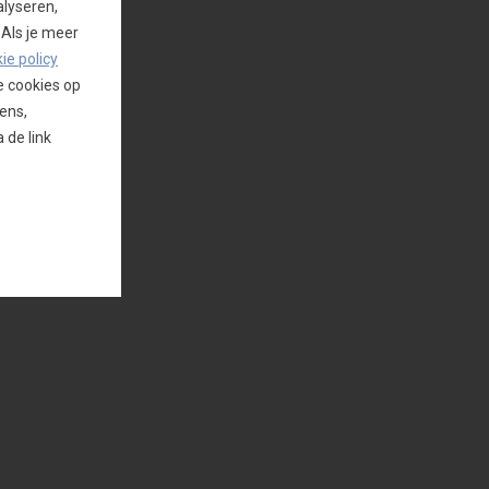
alyseren,
 Als je meer
ie policy
e cookies op
ens,
 de link