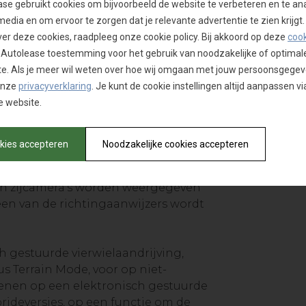
se gebruikt cookies om bijvoorbeeld de website te verbeteren en te an
media en om ervoor te zorgen dat je relevante advertentie te zien krijgt.
 Sportage natuurlijk over een stop-
ver deze cookies, raadpleeg onze cookie policy. Bij akkoord op deze
cook
o heet. De ISG-functie werd
 Autolease toestemming voor het gebruik van noodzakelijke of optimal
heidspakket, die anticipeert om
e. Als je meer wil weten over hoe wij omgaan met jouw persoonsgegev
tor te voorkomen, bijvoorbeeld bij
onze
privacyverklaring
. Je kunt de cookie instellingen altijd aanpassen via
punt. De waaier aan rijhulpsystemen
 website.
een intelligente snelheidsregelaar.
e Europese regels van 2022, zal zijn
hrijden van de snelheidslimiet. De
okies accepteren
Noodzakelijke cookies accepteren
we al zagen op de nieuwe Sorento en
 recente EV6, namelijk een
n zijcamera’s worden weergegeven
en van de richtingaanwijzers wordt
h gestuurde vierwielaandrijving,
s Terrain Mode, voor op niet-
enen op een elektronisch gestuurde
rideversies, op een functie om de