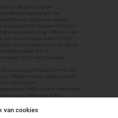
d en omvat zelfs nog een
r worden aangepast aan de
pecifiek voor België zal uitzien,
 de Koreaanse SUV bestaan met een
ohybridesysteem of van 136 pk, al dan
. Aan benzinezijde is de 1.6 T-GDi
staat ook een versie van met 180 pk.
ersnellingsbak met 6
xemplaar met 7 verhoudingen.
s. De Sportage HEV pakt uit met 230
Di van 180 pk met een elektromotor
door een lithium-
 oplaadbare PHEV-variant ontwikkelt
0 km zuiver elektrisch rijden.
um-ionpolymeerbatterij van 13,8 kWh
). Een volledig elektrische Sportage
k van cookies