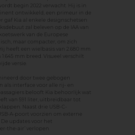
rdt begin 2022 verwacht. Hij is in
inent ontwikkeld, een primeur in de
er gaf Kia al enkele designschetsen
ieksdebuut zal beleven op de IAA van
 koetswerk van de Europese
isch, maar compacter, om zich
Hij heeft een wielbasis van 2.680 mm
 1.645 mm breed. Visueel verschilt
ijde versie.
mineerd door twee gebogen
als interface voor alle rij- en
assagiers belooft Kia behoorlijk wat
ft van 591 liter, uitbreidbaar tot
 klappen. Naast drie USB-C-
USB-A-poort voorzien om externe
. De updates voor het
r-the-air’ verlopen.