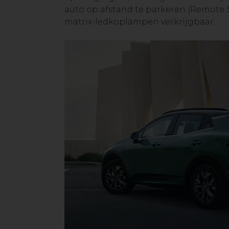
auto op afstand te parkeren (Remote Sm
matrix-ledkoplampen verkrijgbaar.