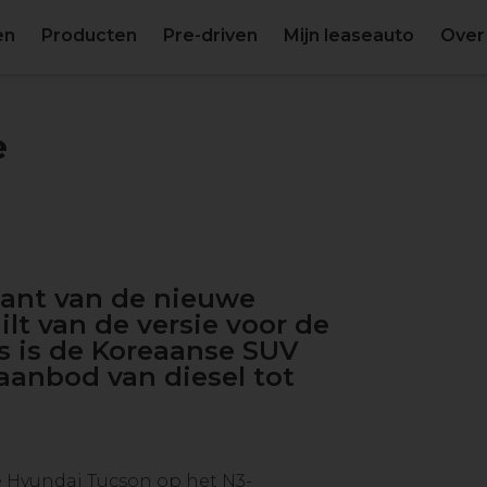
en
Producten
Pre-driven
Mijn leaseauto
Over
e
riant van de nieuwe
ilt van de versie voor de
ns is de Koreaanse SUV
raanbod van diesel tot
e Hyundai Tucson op het N3-