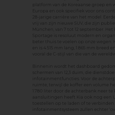
platform van de Koreaanse groep en wo
Europa en ook specifiek voor ons cont
28-jarige carrière van het model. Eerd
vrij van zijn nieuwe SUV, die zijn publ
München, van 7 tot 12 september. Het
Sportage is resoluut modern en organ
beter thuis te voelen op onze wegen. 
en is 4.515 mm lang, 1.865 mm breed en
vooral de C-stijl van die van de wereldw
Binnenin wordt het dashboard gedo
schermen van 12,3 duim, die dienstdoen 
infotainmentfuncties. Voor de achterp
ruimte, terwijl de koffer een volume hee
1.780 liter door de achterbank neer te
aansluitingen heeft Kia ook nog een 
toestellen op te laden of te verbinden
infotainmentsysteem zullen echter ‘ove