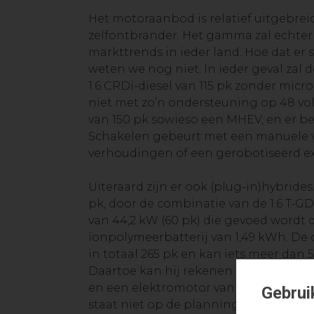
Het motoraanbod is relatief uitgebrei
zelfontbrander. Het gamma zal echte
markttrends in ieder land. Hoe dat er s
weten we nog niet. In ieder geval zal
1.6 CRDi-diesel van 115 pk zonder micr
niet met zo’n ondersteuning op 48 volt
van 150 pk sowieso een MHEV, en er be
Schakelen gebeurt met een manuele v
verhoudingen of een gerobotiseerd e
Uiteraard zijn er ook (plug-in)hybride
pk, door de combinatie van de 1.6 T-G
van 44,2 kW (60 pk) die gevoed wordt 
ionpolymeerbatterij van 1,49 kWh. De
in totaal 265 pk en kan iets meer dan 5
Daartoe kan hij rekenen op een lithi
en een elektromotor van 66,9 kW (91 pk
Gebrui
staat niet op de planning.