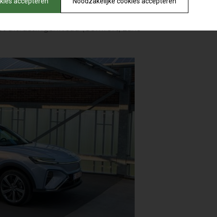
okies accepteren
Noodzakelijke cookies accepteren
ijzen gecommuniceerd, maar MG
.000 tot 50.000 euro in functie van
t uitrustingsniveau (Comfort, Luxe