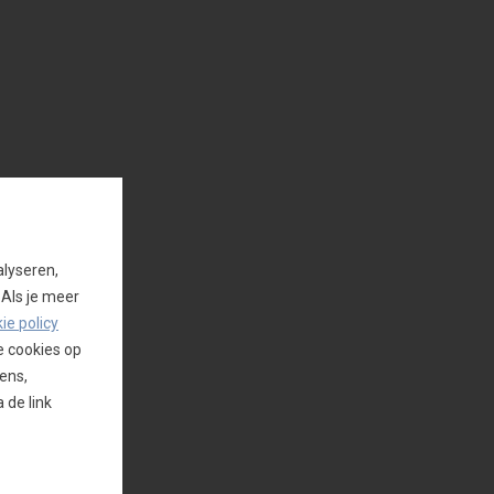
alyseren,
 Als je meer
ie policy
e cookies op
ens,
 de link