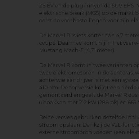
ZS EV en de plug-inhybride SUV EHS. N
elektrische break (MG5) op de markt
eerst de voorbestellingen voor zijn el
De Marvel R is iets korter dan 4,7 met
coupé. Daarmee komt hij in het vaarw
Mustang Mach-E (4,71 meter).
De Marvel R komt in twee varianten op
twee elektromotoren in de achteras, w
achterwielaandrijver is met een syst
410 Nm. De topversie krijgt een derde 
gemonteerd en geeft de Marvel R dus v
uitpakken met 212 kW (288 pk) en 665
Beide versies gebruiken dezelfde lith
stroom opslaan. Dankzij de V2L-functi
externe stroombron voeden (een elektri