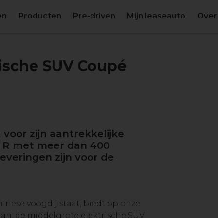
en
Producten
Pre-driven
Mijn leaseauto
Over
rische SUV Coupé
voor zijn aantrekkelijke
l R met meer dan 400
leveringen zijn voor de
inese voogdij staat, biedt op onze
aan: de middelgrote elektrische SUV