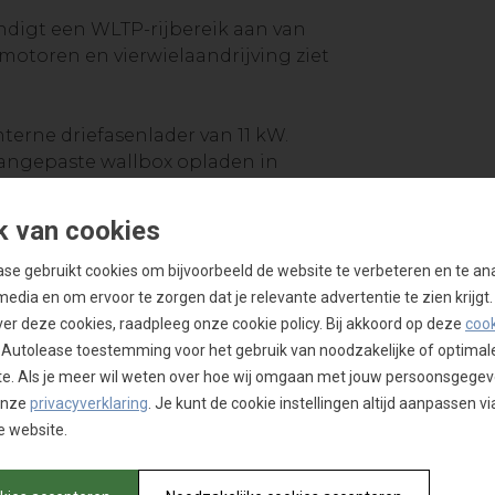
digt een WLTP-rijbereik aan van
 motoren en vierwielaandrijving ziet
terne driefasenlader van 11 kW.
aangepaste wallbox opladen in
 snelladen aan gelijkstroom. In het
40 minuten stilstand om 80 procent
k van cookies
se gebruikt cookies om bijvoorbeeld de website te verbeteren en te an
bord van 12,3 duim wordt het
media en om ervoor te zorgen dat je relevante advertentie te zien krijgt.
 door een verticale tablet van
ver deze cookies, raadpleeg onze cookie policy. Bij akkoord op deze
cook
dien je het MG iSmart-
 Autolease toestemming voor het gebruik van noodzakelijke of optimal
aier aan onlinediensten biedt,
e. Als je meer wil weten over hoe wij omgaan met jouw persoonsgegev
ime, naast de gebruikelijke moderne
onze
privacyverklaring
. Je kunt de cookie instellingen altijd aanpassen via
/Android Auto).
 website.
n voor de Marvel R in Europa.