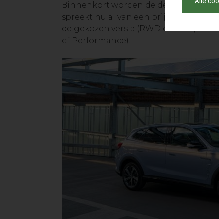
Alle co
Binnenkort worden de definitieve pr
spreekt nu al van een prijsvork van 40
de gekozen versie (RWD of AWD) en he
of Performance).