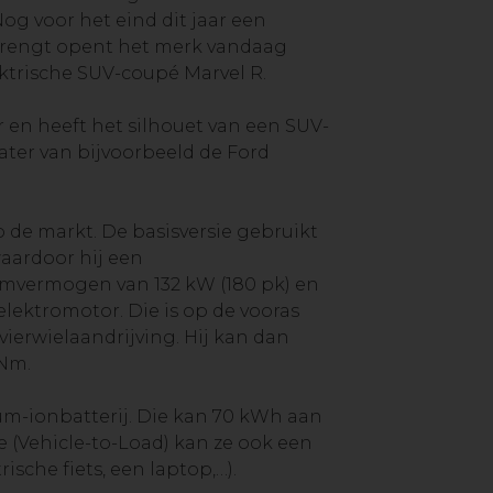
og voor het eind dit jaar een
 brengt opent het merk vandaag
ektrische SUV-coupé Marvel R.
er en heeft het silhouet van een SUV-
ater van bijvoorbeeld de Ford
 de markt. De basisversie gebruikt
aardoor hij een
eemvermogen van 132 kW (180 pk) en
elektromotor. Die is op de vooras
ierwielaandrijving. Hij kan dan
 Nm.
ium-ionbatterij. Die kan 70 kWh aan
e (Vehicle-to-Load) kan ze ook een
sche fiets, een laptop,…).