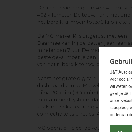
De achterwielaangedreven variant kon
402 kilometer. De topvariant met drie
het bereik krimpen tot 370 kilometer.
De MG Marvel R is uitgerust met een in
Daarmee kan hij de batterij aan een 
minder dan 7 uur. De Marvel R kan ook
beste geval moet je dan uitgaan van 
Gebrui
van het rijbereik te recupereren.
J&T Autolea
Naast het grote digitale instrumenten
voor social 
dashboard van de Marvel R gekenmerkt
wil weten o
bijna 20 duim (19,4 duim). Daarmee be
geef je J&T
infotainmentsysteem dat een brede wa
onze websit
zoals muziekstreaming via Amazon Pr
raadpleeg 
connectiviteitsfuncties (Apple CarPlay
onderaan de
MG opent officieel de voorbestellinge