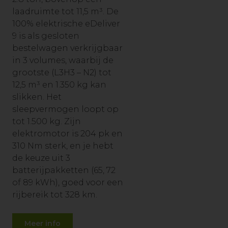
laadruimte tot 11,5 m³. De
100% elektrische eDeliver
9 is als gesloten
bestelwagen verkrijgbaar
in 3 volumes, waarbij de
grootste (L3H3 – N2) tot
12,5 m³ en 1.350 kg kan
slikken. Het
sleepvermogen loopt op
tot 1.500 kg. Zijn
elektromotor is 204 pk en
310 Nm sterk, en je hebt
de keuze uit 3
batterijpakketten (65, 72
of 89 kWh), goed voor een
rijbereik tot 328 km.
Meer info