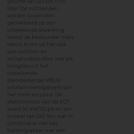
volume van 551 tot 1.979
liter! De inzittenden
worden bovendien
getrakteerd op een
uitstekende afwerking,
terwijl de bestuurder niets
tekort komt op het vlak
van comfort- en
veiligheidssnufjes, met als
hoogtepunt het
uitstekende
stembediende MBUX
infotainmentsysteem van
het merk als optie. De
elektromotor van de EQT
levert 90 kW/122 pk en een
koppel van 245 Nm, wat in
combinatie met het
batterijpakket met een