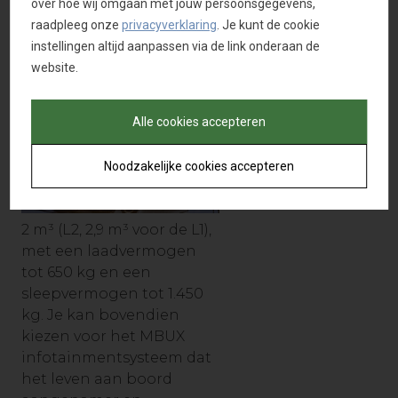
over hoe wij omgaan met jouw persoonsgegevens,
10% tot 80% opgeladen
raadpleeg onze
privacyverklaring
. Je kunt de cookie
kan worden in 40
instellingen altijd aanpassen via de link onderaan de
minuten. De eCitan biedt
website.
een laadvolume tot 3,6
Alle cookies accepteren
Noodzakelijke cookies accepteren
2 m³ (L2, 2,9 m³ voor de L1),
met een laadvermogen
tot 650 kg en een
sleepvermogen tot 1.450
kg. Je kan bovendien
kiezen voor het MBUX
infotainmentsysteem dat
het leven aan boord