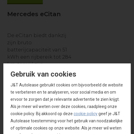
Mercedes eCitan
De eCitan biedt dankzij
zijn bruto
batterijcapaciteit van 51
kWh een rijbereik tot 284
km, terwijl zijn
motorvermogen van 90
Gebruik van cookies
kW zorgt voor vlotte
J&T Autolease gebruikt cookies om bijvoorbeeld de website
prestaties. Standaard
te verbeteren en te analyseren, voor social media en om
laadt de eCitan op aan
ervoor te zorgen dat je relevante advertentie te zien krijgt.
een vermogen van 22 kW,
Als je meer wil weten over deze cookies, raadpleeg onze
en optioneel kan hij DC
cookie policy. Bij akkoord op deze
cookie policy
geef je J&T
snelladen aan een
Autolease toestemming voor het gebruik van noodzakelijke
vermogen van 75 kW,
of optimale cookies op onze website. Als je meer wil weten
waardoor de batterij van