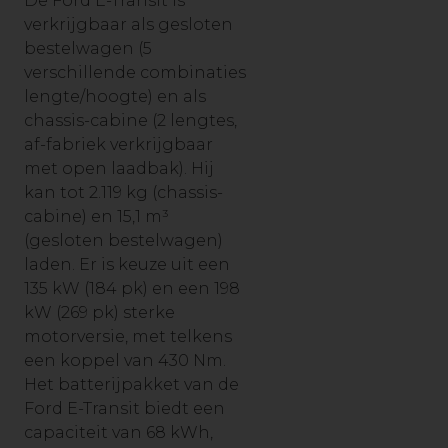
De Ford E-Transit is
verkrijgbaar als gesloten
bestelwagen (5
verschillende combinaties
lengte/hoogte) en als
chassis-cabine (2 lengtes,
af-fabriek verkrijgbaar
met open laadbak). Hij
kan tot 2.119 kg (chassis-
cabine) en 15,1 m³
(gesloten bestelwagen)
laden. Er is keuze uit een
135 kW (184 pk) en een 198
kW (269 pk) sterke
motorversie, met telkens
een koppel van 430 Nm.
Het batterijpakket van de
Ford E-Transit biedt een
capaciteit van 68 kWh,