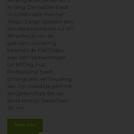
verlengde versie van 4,75
m lang. Die laatste biedt
in combinatie met het
‘Magic Cargo’ systeem een
een laadvolume tot 4,4 m³.
Afhankelijk van de
gekozen uitvoering
beschikt de Fiat Doblo
over een laadvermogen
tot 800 kg. Fiat
Professional heeft
onlangs een vernieuwing
van zijn volledige gamma
aangekondigd, dat op
korte termijn bestelbaar
zal zijn.
Meer info