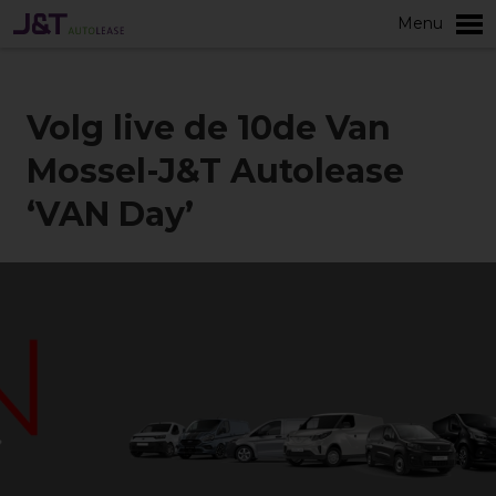
Menu
Meer
Volg live de 10de Van
Mossel-J&T Autolease
‘VAN Day’