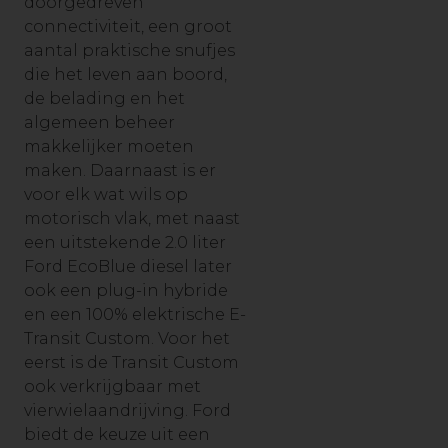
doorgedreven
connectiviteit, een groot
aantal praktische snufjes
die het leven aan boord,
de belading en het
algemeen beheer
makkelijker moeten
maken. Daarnaast is er
voor elk wat wils op
motorisch vlak, met naast
een uitstekende 2.0 liter
Ford EcoBlue diesel later
ook een plug-in hybride
en een 100% elektrische E-
Transit Custom. Voor het
eerst is de Transit Custom
ook verkrijgbaar met
vierwielaandrijving. Ford
biedt de keuze uit een