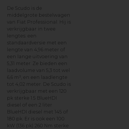
De Scudo is de
middelgrote bestelwagen
van Fiat Professional. Hij is
verkrijgbaar in twee
lengtes: een
standaardversie met een
lengte van 4,96 meter of
een lange uitvoering van
5,31 meter. Ze bieden een
laadvolume van 5,3 tot wel
6,6 m³, en een laadlengte
tot 4,02 meter. De Scudo is
verkrijgbaar met een 120
pk sterke 1.5 BlueHDI
diesel of een 2 liter
BlueHDI diesel met 145 of
180 pk. Er is ook een 100
kW (136 pk) 260 Nm sterke