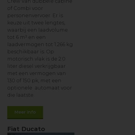
Crew Van dubbele cabine
of Combi voor
personenvervoer. Er is
keuze uit twee lengtes,
waarbij een laadvolume
tot 6 m³ en een
laadvermogen tot 1.266 kg
beschikbaar is. Op
motorisch vlak is de 2.0
liter diesel verkrijgbaar
met een vermogen van
130 of 150 pk, met een
optionele automaat voor
die laatste.
Meer info
Fiat Ducato