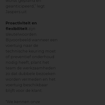
wordt gepland en
geanticipeerd,” legt
Jaspers uit.
Proactiviteit en
flexibiliteit
zijn
sleutelwoorden.
Bijvoorbeeld wanneer een
voertuig naar de
technische keuring moet
of preventief onderhoud
nodig heeft, plant het
team de werkzaamheden
zo dat dubbele bezoeken
worden vermeden en het
voertuig beschikbaar
blijft voor de klant.
“We kennen onze