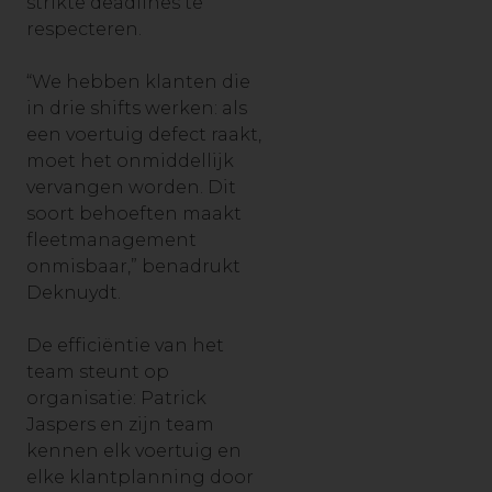
strikte deadlines te
respecteren.
“We hebben klanten die
in drie shifts werken: als
een voertuig defect raakt,
moet het onmiddellijk
vervangen worden. Dit
soort behoeften maakt
fleetmanagement
onmisbaar,” benadrukt
Deknuydt.
De efficiëntie van het
team steunt op
organisatie: Patrick
Jaspers en zijn team
kennen elk voertuig en
elke klantplanning door