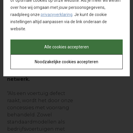
of optimale cookies op onze website. Als je meer wil weten
Prioriteit en
over hoe wij omgaan met jouw persoonsgegevens,
kracht van het
raadpleeg onze
privacyverklaring
. Je kunt de cookie
Van Mossel-
instellingen altijd aanpassen via de link onderaan de
netwerk
website.
Een belangrijk voordeel
van deze service is
de
Alle cookies accepteren
prioriteit die wordt
gegeven aan fleet
Noodzakelijke cookies accepteren
management-voertuigen
binnen het
Van Mossel
-
netwerk.
“Als een voertuig defect
raakt, wordt het door onze
concessies met voorrang
behandeld. Zowel
standaardmodellen als
bedrijfsvoertuigen met