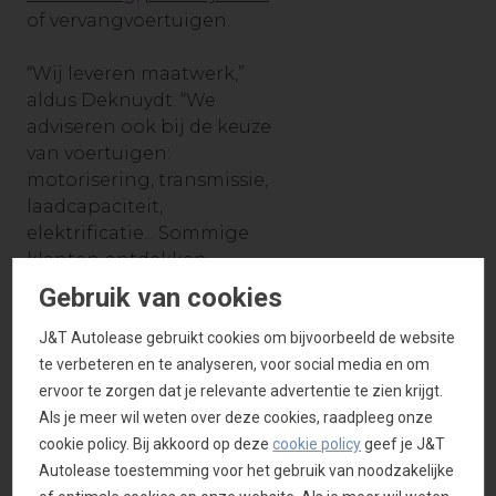
of vervangvoertuigen.
“Wij leveren maatwerk,”
aldus Deknuydt. “We
adviseren ook bij de keuze
van voertuigen:
motorisering, transmissie,
laadcapaciteit,
elektrificatie... Sommige
klanten ontdekken
bijvoorbeeld dat
Gebruik van cookies
overstappen op elektrisch
rijden hun laad- en
J&T Autolease gebruikt cookies om bijvoorbeeld de website
planningsgewoonten
te verbeteren en te analyseren, voor social media en om
beïnvloedt. Wij
ervoor te zorgen dat je relevante advertentie te zien krijgt.
begeleiden hen om
Als je meer wil weten over deze cookies, raadpleeg onze
verrassingen te
cookie policy. Bij akkoord op deze
cookie policy
geef je J&T
voorkomen.”
Autolease toestemming voor het gebruik van noodzakelijke