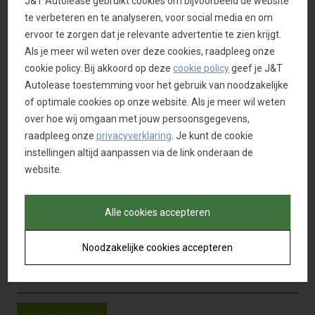
J&T Autolease gebruikt cookies om bijvoorbeeld de website
te verbeteren en te analyseren, voor social media en om
ervoor te zorgen dat je relevante advertentie te zien krijgt.
E-mail
Als je meer wil weten over deze cookies, raadpleeg onze
cookie policy. Bij akkoord op deze
cookie policy
geef je J&T
Autolease toestemming voor het gebruik van noodzakelijke
of optimale cookies op onze website. Als je meer wil weten
Bedrijfsnaam
over hoe wij omgaan met jouw persoonsgegevens,
raadpleeg onze
privacyverklaring
. Je kunt de cookie
instellingen altijd aanpassen via de link onderaan de
website.
Nummerplaat
Alle cookies accepteren
Verzendadres, indien verschillend van het
Noodzakelijke cookies accepteren
vorige