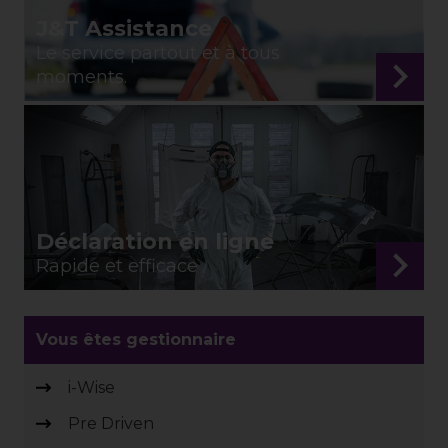
J&T Assistance
Le service partout et à tous
moments.
Déclaration en ligne
Rapide et efficace
Vous êtes gestionnaire
i-Wise
Pre Driven