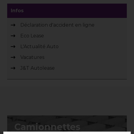
Infos
Déclaration d'accident en ligne
Eco Lease
L'Actualité Auto
Vacatures
J&T Autolease
Camionnettes