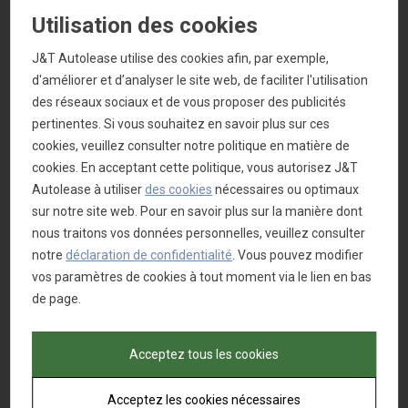
Conduisez sans soucis avec une
Utilisation des cookies
camionnette sur mesure
J&T Autolease utilise des cookies afin, par exemple,
d'améliorer et d’analyser le site web, de faciliter l'utilisation
des réseaux sociaux et de vous proposer des publicités
pertinentes. Si vous souhaitez en savoir plus sur ces
cookies, veuillez consulter notre politique en matière de
cookies. En acceptant cette politique, vous autorisez J&T
Autolease à utiliser
des cookies
nécessaires ou optimaux
sur notre site web. Pour en savoir plus sur la manière dont
nous traitons vos données personnelles, veuillez consulter
notre
déclaration de confidentialité
. Vous pouvez modifier
vos paramètres de cookies à tout moment via le lien en bas
Soucieux de
de page.
l’environnement avec
Eco Lease
Acceptez tous les cookies
Pour toutes les solutions respectueuses de
l’environnement.
Acceptez les cookies nécessaires