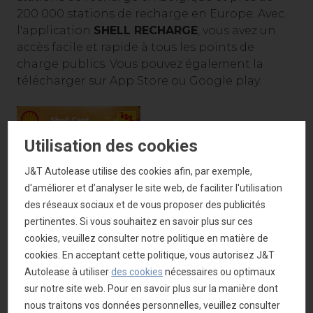
200 000 stations de recharge en Europe. Avec
l'application
SHELL RECHARGE
, vous avez un
accès facile et rapide à tous les points de
charge publics. Vous pouvez également la
télécharger sur App Store ou Google play.
Utilisation des cookies
J&T Autolease utilise des cookies afin, par exemple,
d'améliorer et d’analyser le site web, de faciliter l'utilisation
des réseaux sociaux et de vous proposer des publicités
Network Fleet Card
pertinentes. Si vous souhaitez en savoir plus sur ces
Grâce à cette carte, vous pouvez faire le plein
cookies, veuillez consulter notre politique en matière de
dans toutes les stations-service
Shell, Q8, Esso,
cookies. En acceptant cette politique, vous autorisez J&T
TotalEnergies et DATS24
. Cela représente plus
Autolease à utiliser
des cookies
nécessaires ou optimaux
de 2.000 stations-service en Belgique et de plus
sur notre site web. Pour en savoir plus sur la manière dont
de 25.000 dans toute l'Europe.
nous traitons vos données personnelles, veuillez consulter