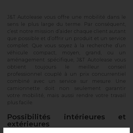
J&T Autolease vous offre une mobilité dans le
sens le plus large du terme. Par conséquent,
c’est notre mission d’aider chaque client autant
que possible et d’offrir un produit et un service
complet. Que vous soyez à la recherche d’un
véhicule compact, moyen, grand, ou un
aménagement spécifique, J&T Autolease vous
obtient toujours le meilleur conseil
professionnel couplé à un prix concurrentiel
combiné avec un service sur mesure. Une
camionnette doit non seulement garantir
votre mobilité, mais aussi rendre votre travail
plus facile.
Possibilités intérieures et
extérieures