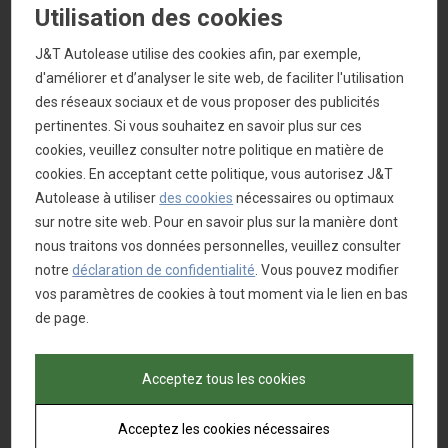
Utilisation des cookies
Vous désirez des barres de protection à l’avant,
latérales et arrières pour une meilleure
J&T Autolease utilise des cookies afin, par exemple,
protection ou une plus belle image ? Une
d'améliorer et d’analyser le site web, de faciliter l'utilisation
galerie de toit pour transporter des volumes
des réseaux sociaux et de vous proposer des publicités
importants? Le montage d’une attache-
pertinentes. Si vous souhaitez en savoir plus sur ces
remorque? Avec J&T Autolease tout est
cookies, veuillez consulter notre politique en matière de
réalisable. De plus, nous pouvons vous aider
cookies. En acceptant cette politique, vous autorisez J&T
quand il s’ agit du lettrage de votre véhicule. Du
Autolease à utiliser
des cookies
nécessaires ou optimaux
simple autocollant au lettrage publicitaire,
sur notre site web. Pour en savoir plus sur la manière dont
gravures en couleurs sophistiquées ou
nous traitons vos données personnelles, veuillez consulter
l’emballage complet de votre camionette, tout
notre
déclaration de confidentialité
. Vous pouvez modifier
est possible.
vos paramètres de cookies à tout moment via le lien en bas
De la conception optimale à l’amenagement
de page.
de votre camionette, nous travaillons avec
plusieurs partenaires spécialisés, ce qui nous
donne la possibilité de vous faire une
Acceptez tous les cookies
proposition sur mesure à des prix avantageux.
Intérieurs personnalisés, systèmes de tiroirs,
Acceptez les cookies nécessaires