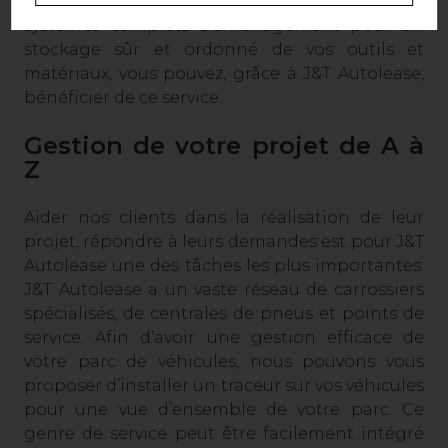
parois latérales et revêtements de sol, des
systèmes complets d’amenagement pour un
stockage sûr et ordonné de vos outils et
matériaux, vous pouvez, grâce à J&T Autolease,
bénéficier de ce service.
Gestion de votre projet de A à
Z
Aider nos clients dans la réalisation de leur
projet, répondre à leurs demandes est pour J&T
Autolease une des tâches les plus importantes.
J&T Autolease a un vaste réseau de carrossiers
spécialisés, de centrales de pneus et points de
service. Afin d’avoir une gestion efficace de
votre parc de véhicules, nous pouvons vous
proposer d’installer un traceur sur vos véhicules
pour une vue d’ensemble de votre parc. Ce
genre de service peut être facilement intégré