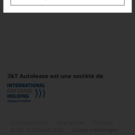
J&T Autolease est une société de
Confidentialité
Disclaimer
Cookies
© J&T Autolease 2025
Cookie-instellingen