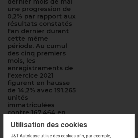
dernier mois de mai
une progression de
0,2% par rapport aux
résultats constatés
l'an dernier durant
cette même
période. Au cumul
des cinq premiers
mois, les
enregistrements de
l'exercice 2021
figurent en hausse
de 14,2% avec 191.265
unités
immatriculées
contre 167.464 en
2020.
Utilisation des cookies
J&T Autolease utilise des cookies afin, par exemple,