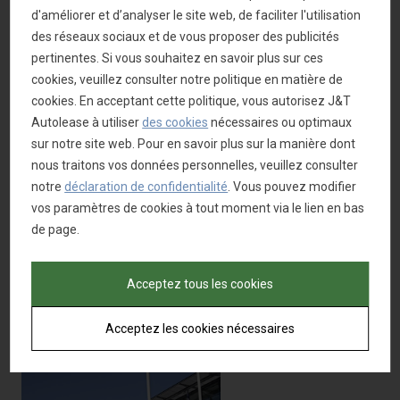
Néanmoins, ces résultats
d'améliorer et d’analyser le site web, de faciliter l'utilisation
tant mensuels que
des réseaux sociaux et de vous proposer des publicités
cumulés demeurent bien
pertinentes. Si vous souhaitez en savoir plus sur ces
en-deçà de ceux constatés
cookies, veuillez consulter notre politique en matière de
en 2019 avant la pandémie
cookies. En acceptant cette politique, vous autorisez J&T
de COVID-19. Ces résultats
Autolease à utiliser
des cookies
nécessaires ou optimaux
illustrent à la fois une
sur notre site web. Pour en savoir plus sur la manière dont
baisse du marché ainsi
nous traitons vos données personnelles, veuillez consulter
que les difficultés de
notre
déclaration de confidentialité
. Vous pouvez modifier
production liées aux
vos paramètres de cookies à tout moment via le lien en bas
soucis
de page.
d’approvisionnement en
pièces détachées.
Acceptez tous les cookies
Consultez
ici
le
Acceptez les cookies nécessaires
communique de le Febiac