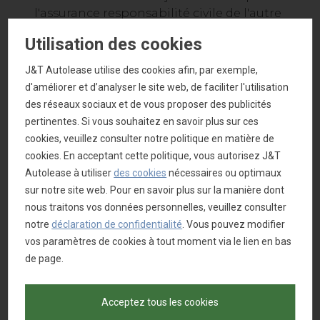
l'assurance responsabilité civile de l'autre
partie.
Utilisation des cookies
Un accident en faute qui n'est pas un
accident du travail est partiellement couvert
J&T Autolease utilise des cookies afin, par exemple,
par la caisse d'assurance maladie. Pour
d'améliorer et d’analyser le site web, de faciliter l'utilisation
bénéficier d'une couverture supplémentaire,
des réseaux sociaux et de vous proposer des publicités
vous devez souscrire une assurance
pertinentes. Si vous souhaitez en savoir plus sur ces
complémentaire
cookies, veuillez consulter notre politique en matière de
cookies. En acceptant cette politique, vous autorisez J&T
Dans ce dernier cas, vous pouvez souscrire une
Autolease à utiliser
des cookies
nécessaires ou optimaux
assurance complémentaire via l'assurance du
sur notre site web. Pour en savoir plus sur la manière dont
conducteur. Elle prévoit une indemnisation en
nous traitons vos données personnelles, veuillez consulter
cas d'invalidité et de décès et couvre tous les
notre
déclaration de confidentialité
. Vous pouvez modifier
frais médicaux qui ne sont pas remboursés par
vos paramètres de cookies à tout moment via le lien en bas
la caisse d'assurance maladie:
de page.
Décès: € 7 500
Acceptez tous les cookies
Invalidité: € 15 000