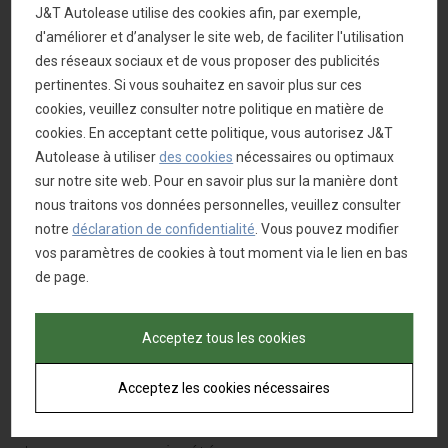
J&T Autolease utilise des cookies afin, par exemple,
Environnement, les
d'améliorer et d’analyser le site web, de faciliter l'utilisation
mesures prises dans le
des réseaux sociaux et de vous proposer des publicités
cadre de la LEZ montrent
pertinentes. Si vous souhaitez en savoir plus sur ces
leur efficacité. Et
cookies, veuillez consulter notre politique en matière de
l’organisme d’expliquer
cookies. En acceptant cette politique, vous autorisez J&T
que “entre 2018 et 2019, les
Autolease à utiliser
des cookies
nécessaires ou optimaux
concentrations annuelles
sur notre site web. Pour en savoir plus sur la manière dont
de dioxyde d'azote ont
nous traitons vos données personnelles, veuillez consulter
diminué de 10 % en
notre
déclaration de confidentialité
. Vous pouvez modifier
moyenne sur toutes les
vos paramètres de cookies à tout moment via le lien en bas
stations de mesure de la
de page.
Région et les
concentrations de Black
Carbon affichent aussi
Acceptez tous les cookies
une tendance à la baisse
sur l'ensemble des
Acceptez les cookies nécessaires
stations”.