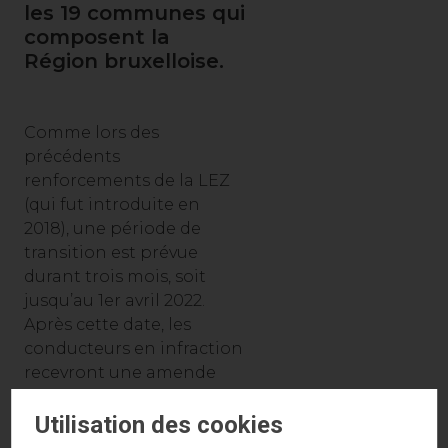
les 19 communes qui
composent la
Région bruxelloise.
Comme lors des
précédents
renforcements de la LEZ
(qui fut introduite en
2018), une période de
transition est prévue
durant trois mois, soit
jusqu’au 1er avril 2022.
Après cette date, les
conducteurs en infraction
recevront une amende
d’un montant de 350 € !
Utilisation des cookies
D'après Bruxelles