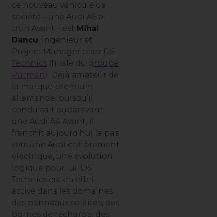
ce nouveau véhicule de
société – une Audi A6 e-
tron Avant – est
Mihai
Dancu
, ingénieur et
Project Manager chez
DS
Technics
(filiale du
groupe
Putman
). Déjà amateur de
la marque premium
allemande, puisqu’il
conduisait auparavant
une Audi A4 Avant, il
franchit aujourd’hui le pas
vers une Audi entièrement
électrique, une évolution
logique pour lui. DS
Technics est en effet
active dans les domaines
des panneaux solaires, des
bornes de recharge, des