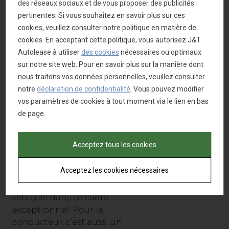
occasion.
des réseaux sociaux et de vous proposer des publicités
pertinentes. Si vous souhaitez en savoir plus sur ces
Philippe Vermoesen
: «
cookies, veuillez consulter notre politique en matière de
Putman est un client
cookies. En acceptant cette politique, vous autorisez J&T
fidèle depuis plusieurs
Autolease à utiliser
des cookies
nécessaires ou optimaux
années. Environ trois
sur notre site web. Pour en savoir plus sur la manière dont
quarts de leur flotte,
nous traitons vos données personnelles, veuillez consulter
composée
notre
déclaration de confidentialité
. Vous pouvez modifier
principalement de
vos paramètres de cookies à tout moment via le lien en bas
véhicules utilitaires légers,
de page.
sont chez nous. Nous
collaborons également
Acceptez tous les cookies
pour les voitures
particulières. C’est donc
Acceptez les cookies nécessaires
un plaisir de remettre
aujourd’hui ce magnifique
véhicule dans ce cadre
exceptionnel. Pour le
conducteur, c’est aussi un