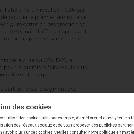
affiche ainsi un recul de -16,3% par
e de boucler le premier semestre de
res figure certes en progression de
 de 2020, mais il affiche cependant
r rapport au premier semestre de
ints de la crise du COVID-19, la
, pour la première fois depuis plus
tomobile en Belgique.
s particulières, le segment des
gistre en juin une contraction de
malgré tout sur une hausse de +22,8%
ation des cookies
estre de l'exercice 2021. Rapporté
les résultats des véhicules utilitaires
e utilise des cookies afin, par exemple, d'améliorer et d’analyser le sit
%, somme toute un bon résultat au vu
utilisation des réseaux sociaux et de vous proposer des publicités pertinen
 savoir plus sur ces cookies, veuillez consulter notre politique en matiè