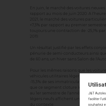
En juin, le marché des voitures neuves 
rapport au mois de juin 2020. A l'heur
2021, le marché des voitures particuliè
+7,3% par rapport au premier semestre
toujours une contraction de -25,1% pa
2019.
Un résultat justifié par les effets conjo
pénurie de semi-conducteurs ainsi que
de 60 ans, un hiver sans Salon de l'Au
Pour les mêmes raisons que les voiture
véhicules utilitaires légers neufs enre
-15,3% de ses immatriculations. C'est 
Utilis
que ce segment cloture le premier sem
au 1er semestre de l'année record 2019, 
J&T Autoleas
légers neufs affichent un recul de -4
faciliter l'
du contexte.
souhaitez en