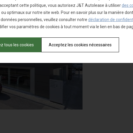
acceptant cette politique, vous autorisez J&T Autolease à utiliser
des c
 ou optimaux sur notre site web. Pour en savoir plus sur la manière don
s données personnelles, veuillez consulter notre
déclaration de confident
fier vos paramètres de cookies à tout moment via le lien en bas de pa
z tous les cookies
Acceptez les cookies nécessaires