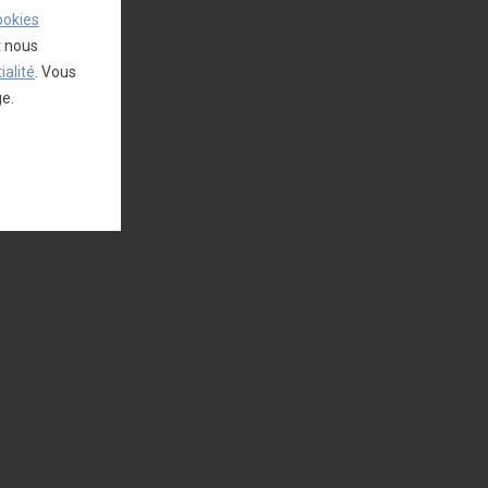
ookies
t nous
ialité
. Vous
ge.