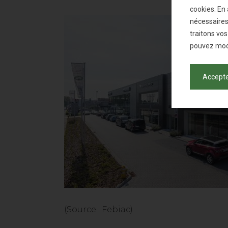
cookies. En 
nécessaires
traitons vo
pouvez modi
Accepte
(Source : Febiac)