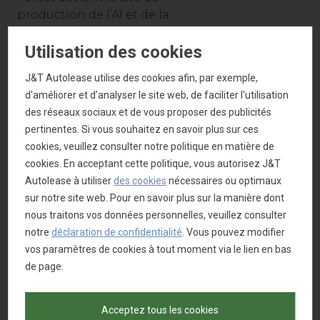
production de l’A1 et de la
S1.
Utilisation des cookies
Avec le déménagement
J&T Autolease utilise des cookies afin, par exemple,
de la production de l’A1
d'améliorer et d’analyser le site web, de faciliter l'utilisation
vers la Catalogne, la
des réseaux sociaux et de vous proposer des publicités
marque aux quatre
pertinentes. Si vous souhaitez en savoir plus sur ces
anneaux installe en 2018
cookies, veuillez consulter notre politique en matière de
la production de l’e-tron à
cookies. En acceptant cette politique, vous autorisez J&T
Forest. Ce gros SUV 100 %
Autolease à utiliser
des cookies
nécessaires ou optimaux
électrique fera l’objet d’un
sur notre site web. Pour en savoir plus sur la manière dont
facelift en 2023 avant une
nous traitons vos données personnelles, veuillez consulter
fin de production prévue
notre
déclaration de confidentialité
. Vous pouvez modifier
en 2026.
vos paramètres de cookies à tout moment via le lien en bas
de page.
Sur la base de sources
proches du constructeur,
le magazine allemand
Acceptez tous les cookies