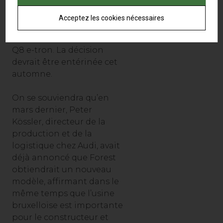
Automobilwoche
annonce que le modèle
Acceptez les cookies nécessaires
qui devrait prendre la
relève de l’e-tron sera le
Q8 e-tron. La décision
devrait être entérinée cet
automne.
On se souviendra qu’en
mars dernier, Peter
Kössler, directeur de la
production et de la
logistique chez Audi, avait
déjà annoncé que Forest
obtiendrait un nouveau
modèle, affirmant dans le
même temps que l’usine
bruxelloise est importante
pour le constructeur et