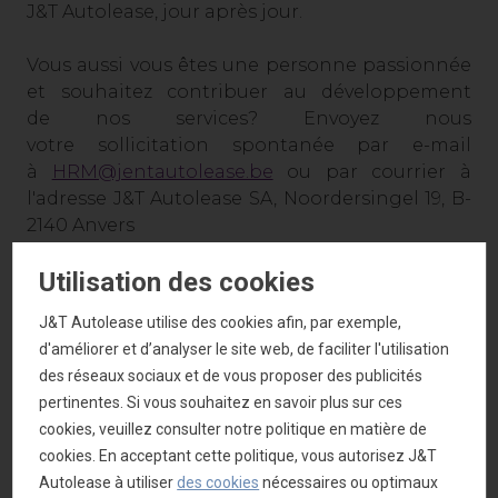
J&T Autolease, jour après jour.
Vous aussi vous êtes une personne passionnée
et souhaitez contribuer au développement
de nos services? Envoyez nous
votre sollicitation spontanée par e-mail
à
HRM@jentautolease.be
ou par courrier à
l'adresse J&T Autolease SA, Noordersingel 19, B-
2140 Anvers
Utilisation des cookies
Afin de contribuer à notre croissance nous
sommes actuellement à la recherche de
J&T Autolease utilise des cookies afin, par exemple,
nouveaux collègues. Grâce au lien ci-dessous,
d'améliorer et d’analyser le site web, de faciliter l'utilisation
vous découvrirez toutes les offres d'emploi
des réseaux sociaux et de vous proposer des publicités
actuelles chez J&T Autolease et dans les autres
pertinentes. Si vous souhaitez en savoir plus sur ces
entreprises du Van Mossel Automotive Group:
cookies, veuillez consulter notre politique en matière de
cookies. En acceptant cette politique, vous autorisez J&T
Offres d'emploi
Autolease à utiliser
des cookies
nécessaires ou optimaux